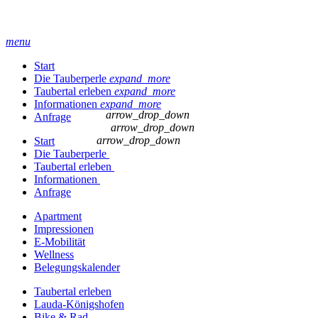
menu
Start
Die Tauberperle
expand_more
Taubertal erleben
expand_more
Informationen
expand_more
arrow_drop_down
Anfrage
arrow_drop_down
arrow_drop_down
Start
Die Tauberperle
Taubertal erleben
Informationen
Anfrage
Apartment
Impressionen
E-Mobilität
Wellness
Belegungskalender
Taubertal erleben
Lauda-Königshofen
Bike & Rad