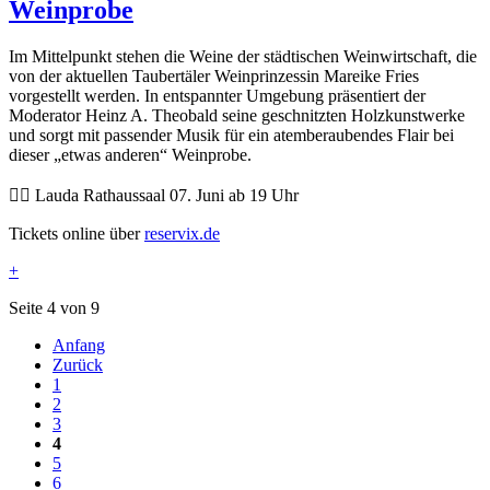
Weinprobe
Im Mittelpunkt stehen die Weine der städtischen Weinwirtschaft, die
von der aktuellen Taubertäler Weinprinzessin Mareike Fries
vorgestellt werden. In entspannter Umgebung präsentiert der
Moderator Heinz A. Theobald seine geschnitzten Holzkunstwerke
und sorgt mit passender Musik für ein atemberaubendes Flair bei
dieser „etwas anderen“ Weinprobe.
👉🏼 Lauda Rathaussaal 07. Juni ab 19 Uhr
Tickets online über
reservix.de
+
Seite 4 von 9
Anfang
Zurück
1
2
3
4
5
6