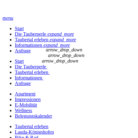
menu
Start
Die Tauberperle
expand_more
Taubertal erleben
expand_more
Informationen
expand_more
arrow_drop_down
Anfrage
arrow_drop_down
arrow_drop_down
Start
Die Tauberperle
Taubertal erleben
Informationen
Anfrage
Apartment
Impressionen
E-Mobilität
Wellness
Belegungskalender
Taubertal erleben
Lauda-Königshofen
Bike & Rad