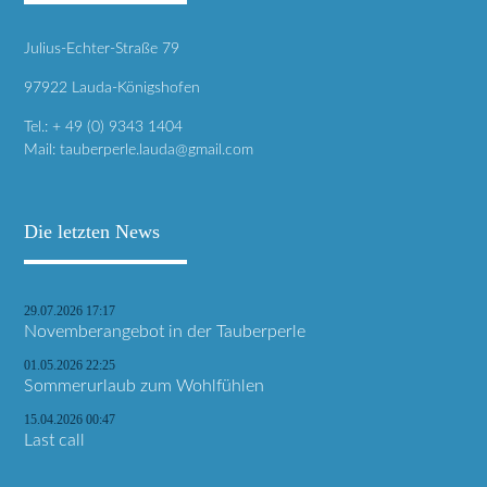
Julius-Echter-Straße 79
97922 Lauda-Königshofen
Tel.: + 49 (0) 9343 1404
Mail:
tauberperle.lauda@gmail.com
Die letzten News
29.07.2026 17:17
Novemberangebot in der Tauberperle
01.05.2026 22:25
Sommerurlaub zum Wohlfühlen
15.04.2026 00:47
Last call